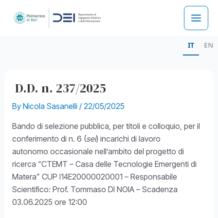
Skip
to
Main
content
IT
EN
Men
D.D. n. 237/2025
By
Nicola Sasanelli
/
22/05/2025
Bando di selezione pubblica, per titoli e colloquio, per il
conferimento di n. 6 (
sei
) incarichi di lavoro
autonomo occasionale nell’ambito del progetto di
ricerca “CTEMT – Casa delle Tecnologie Emergenti di
Matera” CUP I14E20000020001 – Responsabile
Scientifico: Prof. Tommaso DI NOIA – Scadenza
03.06.2025 ore 12:00