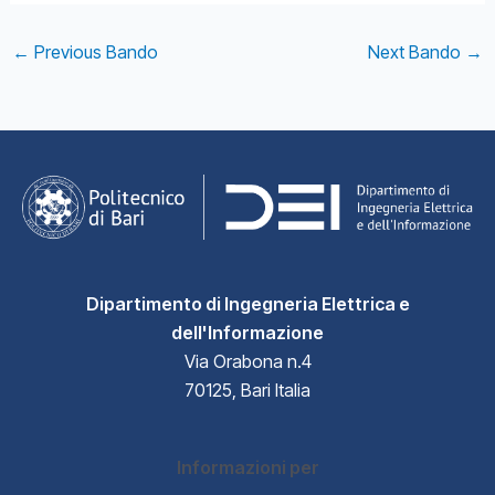
Post
←
Previous Bando
Next Bando
→
navigation
Dipartimento di Ingegneria Elettrica e
dell'Informazione
Via Orabona n.4
70125, Bari Italia
Informazioni per