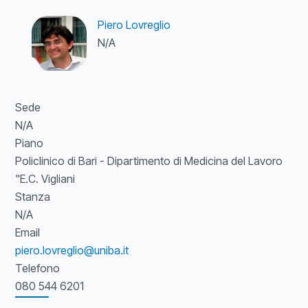
Piero Lovreglio
N/A
Sede
N/A
Piano
Policlinico di Bari - Dipartimento di Medicina del Lavoro
"E.C. Vigliani
Stanza
N/A
Email
piero.lovreglio@uniba.it
Telefono
080 544 6201