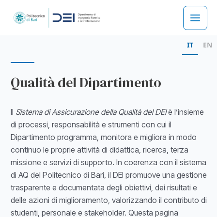
Skip
to
Main
content
IT
EN
Men
Qualità del Dipartimento
Il
Sistema di Assicurazione della Qualità del DEI
è l’insieme
di processi, responsabilità e strumenti con cui il
Dipartimento programma, monitora e migliora in modo
continuo le proprie attività di didattica, ricerca, terza
missione e servizi di supporto. In coerenza con il sistema
di AQ del Politecnico di Bari, il DEI promuove una gestione
trasparente e documentata degli obiettivi, dei risultati e
delle azioni di miglioramento, valorizzando il contributo di
studenti, personale e stakeholder. Questa pagina