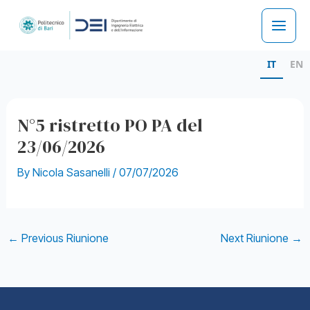
Skip
to
Main
content
IT
EN
Men
N°5 ristretto PO PA del
23/06/2026
By
Nicola Sasanelli
/
07/07/2026
Post
←
Previous Riunione
Next Riunione
→
navigation