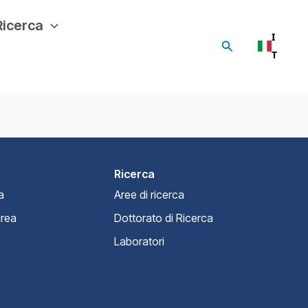
Ricerca
I
Search
T
Ricerca
a
Aree di ricerca
urea
Dottorato di Ricerca
Laboratori